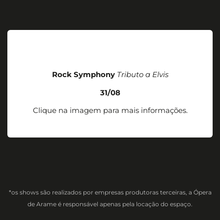
Rock Symphony
Tributo a Elvis
31/08
Clique na imagem para mais informações.
*os shows são realizados por empresas produtoras terceiras, a Ópera
de Arame é responsável apenas pela locação do espaço.