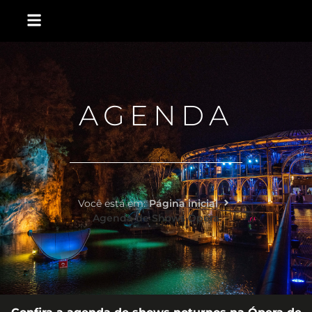
AGENDA
Você está em:
Página inicial
Agenda de Shows Ópera