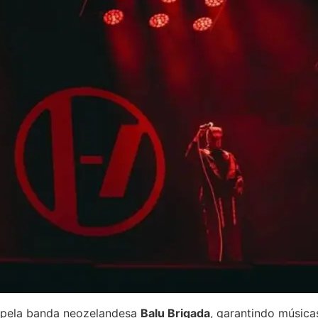
 pela banda neozelandesa
Balu Brigada
, garantindo músic