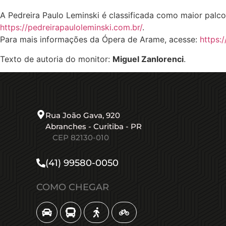
A Pedreira Paulo Leminski é classificada como maior palco
https://pedreirapauloleminski.com.br/
.
Para mais informações da Ópera de Arame, acesse:
https:
Texto de autoria do monitor:
Miguel Zanlorenci
.
Rua João Gava, 920
Abranches - Curitiba - PR
CEP 82130-010​
(41) 99580-0050
COMO CHEGAR