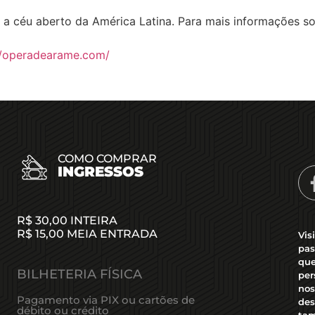
 a céu aberto da América Latina. Para mais informações so
//operadearame.com/
COMO COMPRAR
INGRESSOS
Created by DARAYANI
from the Noun Project
R$ 30,00 INTEIRA
R$ 15,00 MEIA ENTRADA
Vis
pas
que
BILHETERIA FÍSICA
per
nos
Pagamento via PIX ou cartões de
de
débito ou crédito