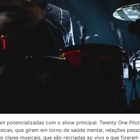
oram potencializadas com o show principal. Twenty One Pil
icas, que giram em torno de saúde mental, relações pess
lipes musicais, que são recriadas ao vivo e que fizeram